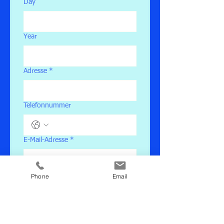
Day
Year
Adresse
*
Telefonnummer
E-Mail-Adresse
*
Pass- oder Ausweisnummer
*
Phone
Email
Weitere Gäste / Vorname / Name /
Geburtsdatum
*